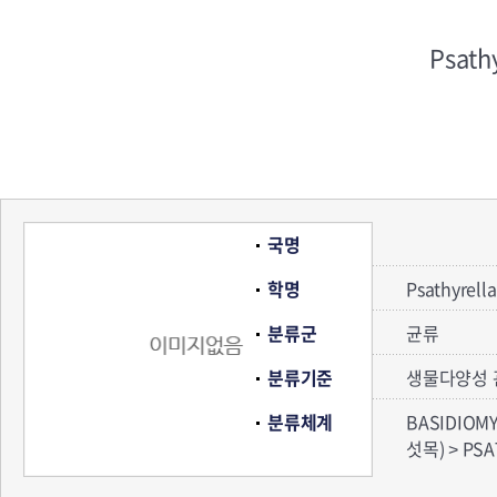
Psath
국명
학명
Psathyrell
분류군
균류
분류기준
생물다양성 
분류체계
BASIDIOM
섯목) > PS