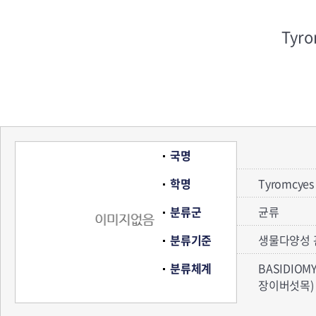
Tyro
국명
학명
Tyromcyes 
분류군
균류
분류기준
생물다양성 
분류체계
BASIDIOM
장이버섯목) 