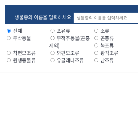
생물종의 이름을 입력하세요.
전체
포유류
조류
두삭동물
무척추동물(곤충
곤충류
제외)
녹조류
착편모조류
와편모조류
황적조류
원생동물류
유글레나조류
남조류