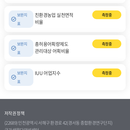
친환경농업 실천면적
보완지
측정중
비율
표
총허용어획량제도
보완지
측정중
관리대상 어획비율
표
IUU 어업지수
보완지
측정중
표
저작권 정책
(22689) 인천광역시 서해구 환경로 42(경서동 종합환경연구단지)