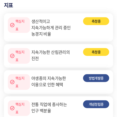
지표
생산적이고
핵심지
측정중
지속가능하게 관리 중인
표
농경지 비율
지속가능한 산림관리의
핵심지
측정중
진전
표
야생종의 지속가능한
핵심지
방법개발중
이용으로 인한 혜택
표
전통 직업에 종사하는
핵심지
개념정립중
인구 백분율
표