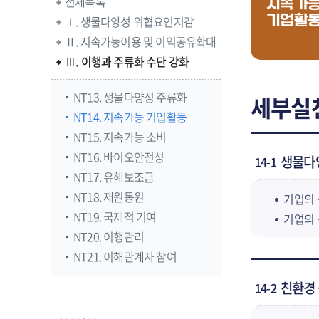
전체목록
지속가
기업활
Ⅰ. 생물다양성 위협요인저감
Ⅱ. 지속가능이용 및 이익공유확대
Ⅲ. 이행과 주류화 수단 강화
NT13. 생물다양성 주류화
세부실
NT14. 지속가능 기업활동
NT15. 지속가능 소비
NT16. 바이오안전성
생물다양
14-1
NT17. 유해보조금
NT18. 재원동원
기업의 
NT19. 국제적 기여
기업의 
NT20. 이행관리
NT21. 이해관계자 참여
친환경 
14-2