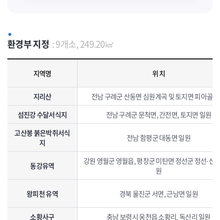
환경부 지정
: 9개소, 249.20㎢
환경부 지정 생태· 경관보전지역 지정현황으로 지역명, 위치, 면적, 특징, 지정일자를 포함하고 있습니다.
지역명
위 치
지리산
전남 구례군 산동면 심원계곡 및 토지면 피아골 
섬진강 수달서식지
전남 구례군 문척면, 간전면, 토지면 일원
고산봉 붉은박쥐서식
전남 함평군 대동면 일원
지
강원 영월군 영월읍, 평창군 미탄면 정선군 정선·신동
동강유역
원
왕피천 유역
경북 울진군 서면, 근남면 일원
소황사구
충남 보령시 웅천읍 소황리, 독산리 일원