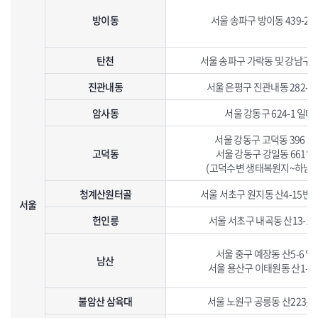
방이동
서울 송파구 방이동 439-2 
탄천
서울 송파구 가락동 및 강남구
진관내동
서울 은평구 진관내동 282-1
암사동
서울 강동구 624-1 일대
서울 강동구 고덕동 396 일
고덕동
서울 강동구 강일동 661일
(고덕수변 생태복원지~하남시
청계산원터골
서울 서초구 원지동 산4-15번
서울
헌인릉
서울 서초구 내곡동 산13-1 
서울 중구 예장동 산5-6 일
남산
서울 용산구 이태원동 산1-5
불암산 삼육대
서울 노원구 공릉동 산223-