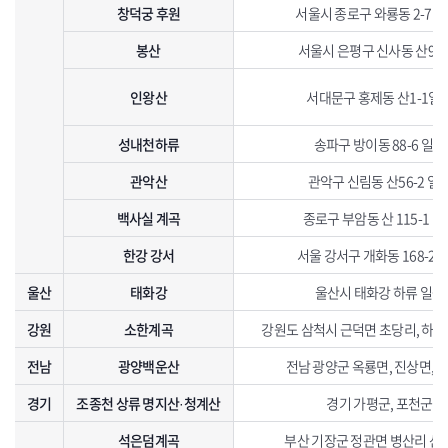
창덕궁 후원
서울시 종로구 와룡동 2-71
봉산
서울시 은평구 신사동 산93-
인왕산
서대문구 홍제동 산1-1일
성내천하류
송파구 방이동 88-6 일대
관악산
관악구 신림동 산56-2 일
백사실 계곡
종로구 부암동 산 115-1 일
한강 강서
서울 강서구 개화동 168-2 
울산
태화강
울산시 태화강 하류 일원
강원
소한계곡
강원도 삼척시 근덕면 초당리, 하
전남
광양백운산
전남 광양군 옥룡면, 진상면, 
경기
조종천 상류 명지산·청계산
경기 가평군, 포천군
석은덤계곡
부산 기장군 정관면 병산리 산10