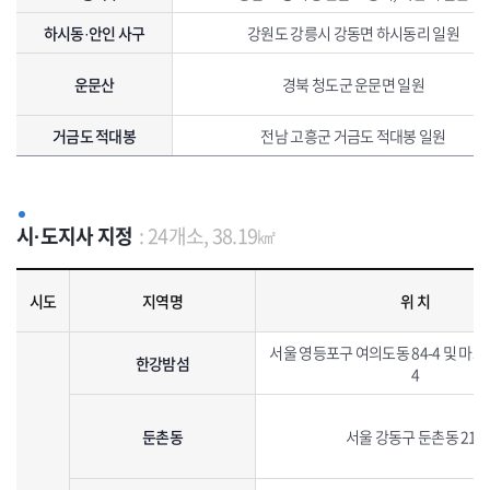
하시동·안인 사구
강원도 강릉시 강동면 하시동리 일원
운문산
경북 청도군 운문면 일원
거금도 적대봉
전남 고흥군 거금도 적대봉 일원
시·도지사 지정
: 24개소, 38.19㎢
시·도지사 지정 생태· 경관보전지역 지정현황으로 지역명, 위치, 면적, 특징, 지정일자를 포함하고 있습니다.
시도
지역명
위 치
서울 영등포구 여의도동 84-4 및 마포
한강밤섬
4
둔촌동
서울 강동구 둔촌동 211