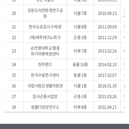
강원도자연환경연구공
가
20
식물 7종
2010.09.15
원
레
21
한국도로공사 수목원
식물 8종
2011.09.09
노
22
(재)제주테크노파크
곤충 3종
2011.12.29
두
순천향대학교 멸종
23
어류 7종
2013.02.26
미
위기어류복원센터
24
청주랜드
동물 10종
2014.02.10
늑대
25
한국수달연구센터
동물 1종
2017.02.07
수
26
국립낙동강생물자원관
식물 1종
2018.01.30
큰
27
잠사곤충사업장
곤충 1종
2021.03.26
왕
28
생물다양성연구소
어류 8종
2022.04.21
감