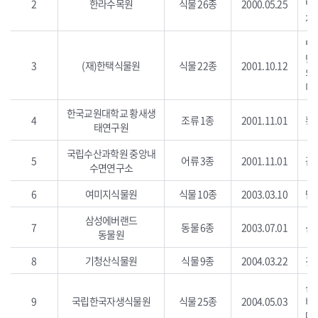
2
한라수목원
식물 26종
2000.05.25
백
차
털
단
3
(재)한택식물원
식물 22종
2001.10.12
의
미
한국교원대학교 황새생
4
조류 1종
2001.11.01
황
태연구원
국립수산과학원 중앙내
5
어류 3종
2001.11.01
감
수면연구소
6
여미지식물원
식물 10종
2003.03.10
만년
삼성에버랜드
7
동물 6종
2003.07.01
산
동물원
8
기청산식물원
식물 9종
2004.03.22
갯
산
9
국립한국자생식물원
식물 25종
2004.05.03
비
대