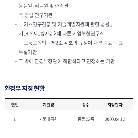
동물원, 식물원 및 수족관
국∙공립 연구기관
「기초연구진흥 및 기술개발지원에 관한 법률」
제14조제1항제2호에 따른 기업부설연구소
「고등교육법」제2조 각호의 규정에 따른 학교와 그
부설기관
그 밖에 환경부장관이 적합하다고 인정하는 기관
환경부 지정 현황
환경부 지정 현황으로 연번, 기관명, 종수, 지정일자, 지정생물, 대표번호, 홈페이지를 포함하고 있습니다.
연번
기관명
종수
지정일자
늑대
1
서울대공원
동물 22종
2000.04.12
새
금자