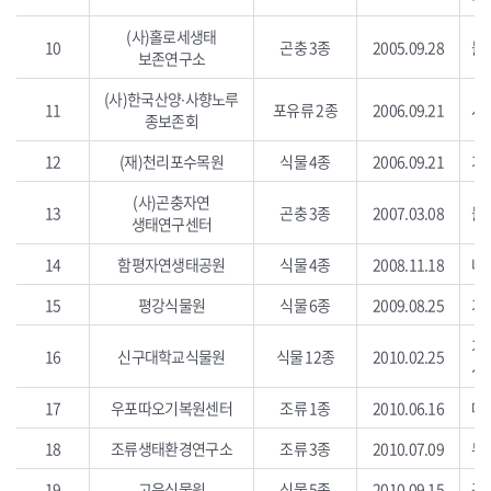
(사)홀로세생태
10
곤충 3종
2005.09.28
붉
보존연구소
(사)한국산양∙사향노루
11
포유류 2종
2006.09.21
사
종보존회
12
(재)천리포수목원
식물 4종
2006.09.21
가
(사)곤충자연
13
곤충 3종
2007.03.08
붉
생태연구센터
14
함평자연생태공원
식물 4종
2008.11.18
나
15
평강식물원
식물 6종
2009.08.25
가
가
16
신구대학교식물원
식물 12종
2010.02.25
시
17
우포따오기복원센터
조류 1종
2010.06.16
따
18
조류생태환경연구소
조류 3종
2010.07.09
두
19
고운식물원
식물 5종
2010.09.15
광