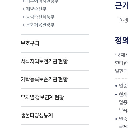
기후에너지환경부
근
해양수산부
농림축산식품부
「야생
문화체육관광부
정
보호구역
“국제
서식지외보전기관 현황
한다)
말한다
기탁등록보존기관 현황
멸종
현재
부처별 정보연계 현황
멸종
부속
생물다양성통계
멸종
국제