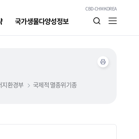
CBD-CHM KOREA
략
국가생물다양성정보
알림/소통
자료실
너지환경부
국제적 멸종위기종