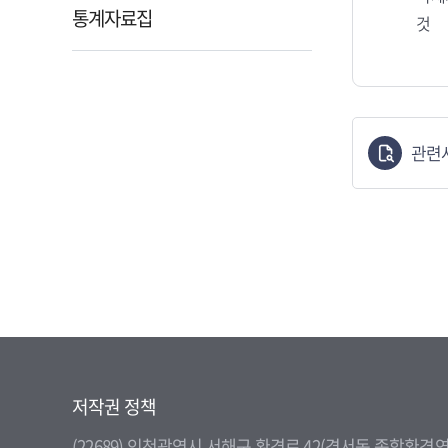
통계자료집
것
관련
저작권 정책
(22689) 인천광역시 서해구 환경로 42(경서동 종합