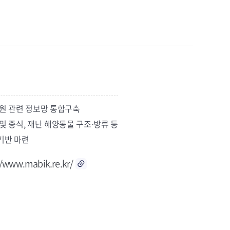
원 관련 정보망 통합구축
및 증식, 재난 해양동물 구조·방류 등
기반 마련
//www.mabik.re.kr/