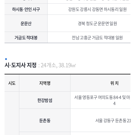
하시동·안인 사구
강원도 강릉시 강동면 하시동리 일원
운문산
경북 청도군 운문면 일원
거금도 적대봉
전남 고흥군 거금도 적대봉 일원
시·도지사 지정
: 24개소, 38.19㎢
시·도지사 지정 생태· 경관보전지역 지정현황으로 지역명, 위치, 면적, 특징, 지정일자를 포함하고 있습니다.
시도
지역명
위 치
서울 영등포구 여의도동 84-4 및 마포
한강밤섬
4
둔촌동
서울 강동구 둔촌동 211