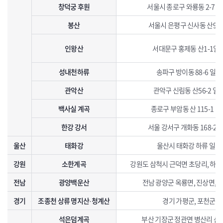
창덕궁 후원
서울시 종로구 와룡동 2-71
봉산
서울시 은평구 신사동 산93-
인왕산
서대문구 홍제동 산1-1일
성내천하류
송파구 방이동 88-6 일대
관악산
관악구 신림동 산56-2 일
백사실 계곡
종로구 부암동 산 115-1 일
한강 강서
서울 강서구 개화동 168-2 
울산
태화강
울산시 태화강 하류 일원
강원
소한계곡
강원도 삼척시 근덕면 초당리, 하
전남
광양백운산
전남 광양군 옥룡면, 진상면, 
경기
조종천 상류 명지산·청계산
경기 가평군, 포천군
석은덤계곡
부산 기장군 정관면 병산리 산10