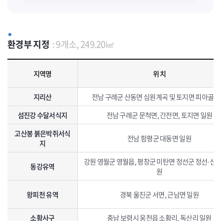
환경부 지정
: 9개소, 249.20㎢
환경부 지정 생태· 경관보전지역 지정현황으로 지역명, 위치, 면적, 특징, 지정일자를 포함하고 있습니다.
지역명
위 치
지리산
전남 구례군 산동면 심원계곡 및 토지면 피아골 
섬진강 수달서식지
전남 구례군 문척면, 간전면, 토지면 일원
고산봉 붉은박쥐서식
전남 함평군 대동면 일원
지
강원 영월군 영월읍, 평창군 미탄면 정선군 정선·신동
동강유역
원
왕피천 유역
경북 울진군 서면, 근남면 일원
소황사구
충남 보령시 웅천읍 소황리, 독산리 일원