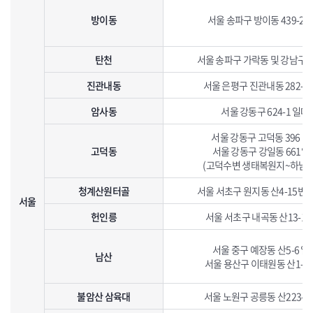
방이동
서울 송파구 방이동 439-2 
탄천
서울 송파구 가락동 및 강남구
진관내동
서울 은평구 진관내동 282-1
암사동
서울 강동구 624-1 일대
서울 강동구 고덕동 396 일
고덕동
서울 강동구 강일동 661일
(고덕수변 생태복원지~하남시
청계산원터골
서울 서초구 원지동 산4-15번
서울
헌인릉
서울 서초구 내곡동 산13-1 
서울 중구 예장동 산5-6 일
남산
서울 용산구 이태원동 산1-5
불암산 삼육대
서울 노원구 공릉동 산223-