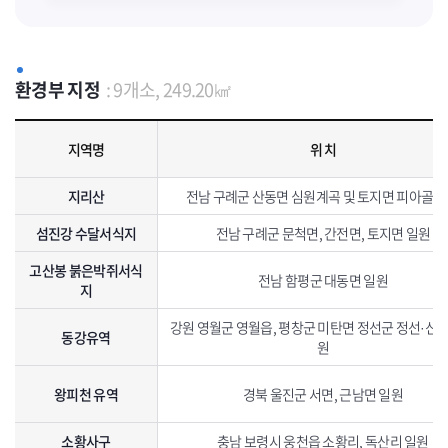
환경부 지정
: 9개소, 249.20㎢
환경부 지정 생태· 경관보전지역 지정현황으로 지역명, 위치, 면적, 특징, 지정일자를 포함하고 있습니다.
지역명
위 치
지리산
전남 구례군 산동면 심원계곡 및 토지면 피아골 
섬진강 수달서식지
전남 구례군 문척면, 간전면, 토지면 일원
고산봉 붉은박쥐서식
전남 함평군 대동면 일원
지
강원 영월군 영월읍, 평창군 미탄면 정선군 정선·신동
동강유역
원
왕피천 유역
경북 울진군 서면, 근남면 일원
소황사구
충남 보령시 웅천읍 소황리, 독산리 일원