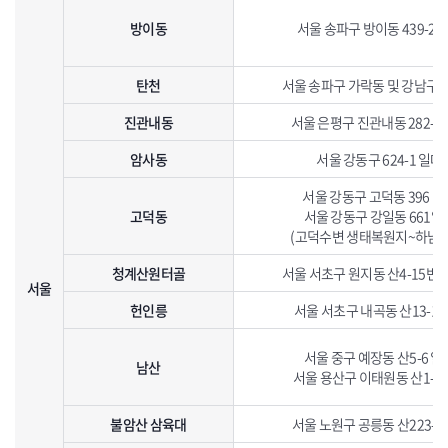
방이동
서울 송파구 방이동 439-2 
탄천
서울 송파구 가락동 및 강남구
진관내동
서울 은평구 진관내동 282-1
암사동
서울 강동구 624-1 일대
서울 강동구 고덕동 396 일
고덕동
서울 강동구 강일동 661일
(고덕수변 생태복원지~하남시
청계산원터골
서울 서초구 원지동 산4-15번
서울
헌인릉
서울 서초구 내곡동 산13-1 
서울 중구 예장동 산5-6 일
남산
서울 용산구 이태원동 산1-5
불암산 삼육대
서울 노원구 공릉동 산223-