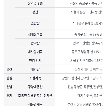
창덕궁 후원
서울시 종로구 와룡동 2-71
봉산
서울시 은평구 신사동 산93-
인왕산
서대문구 홍제동 산1-1일
성내천하류
송파구 방이동 88-6 일대
관악산
관악구 신림동 산56-2 일
백사실 계곡
종로구 부암동 산 115-1 일
한강 강서
서울 강서구 개화동 168-2 
울산
태화강
울산시 태화강 하류 일원
강원
소한계곡
강원도 삼척시 근덕면 초당리, 하
전남
광양백운산
전남 광양군 옥룡면, 진상면, 
경기
조종천 상류 명지산·청계산
경기 가평군, 포천군
석은덤계곡
부산 기장군 정관면 병산리 산10