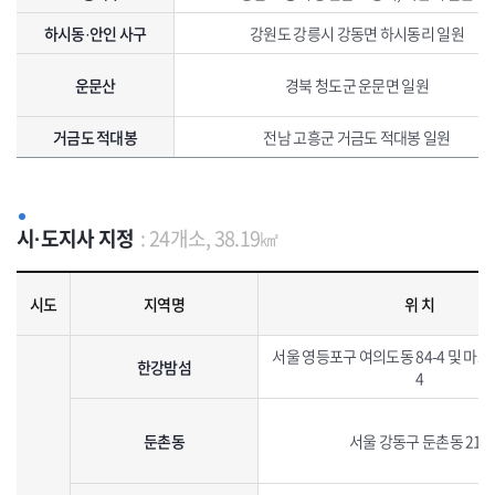
하시동·안인 사구
강원도 강릉시 강동면 하시동리 일원
운문산
경북 청도군 운문면 일원
거금도 적대봉
전남 고흥군 거금도 적대봉 일원
시·도지사 지정
: 24개소, 38.19㎢
시·도지사 지정 생태· 경관보전지역 지정현황으로 지역명, 위치, 면적, 특징, 지정일자를 포함하고 있습니다.
시도
지역명
위 치
서울 영등포구 여의도동 84-4 및 마포
한강밤섬
4
둔촌동
서울 강동구 둔촌동 211