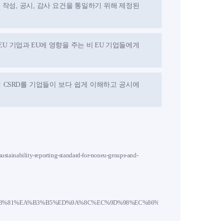
의 재무제표 작성, 공시, 감사 요건을 통일하기 위해 제정된
ective): EU 기업과 EU에 영향을 주는 비 EU 기업들에게
tandards): CSRD를 기업들이 보다 쉽게 이해하고 공시에
ustainability-reporting-standard-for-noneu-groups-and-
%95%9C%EC%83%81%EA%B3%B5%ED%9A%8C%EC%9D%98%EC%86%8C]%20E