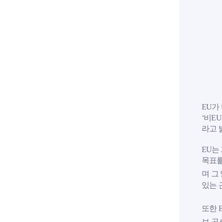
EU가
‘비E
라고 
EU는
목표를
며 그
있는 
또한 
보 공