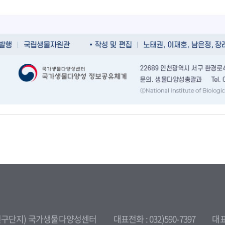
환경연구단지) 국가생물다양성센터
대표전화 : 032)590-7397
대표