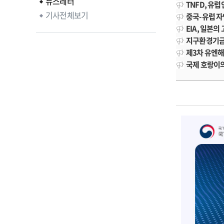
뉴스레터
TNFD, 유
기사전체보기
중국-유럽 자
EIA, 일본의
지구환경기금(
제3차 유엔해
국제 호랑이의