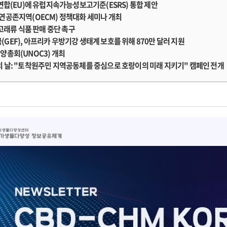
럽연합(EU)에 유럽지속가능성보고기준(ESRS) 통합 제안
연공존지역(OECM) 정책대화 세미나 개최
 고래류 식품 판매 중단 촉구
GEF), 아프리카 우방기강 생태계 보호를 위해 870만 달러 지원
양총회(UNOC3) 개최
 날: "토착원주민 지역공동체를 중심으로 호랑이의 미래 지키기" 캠페인 전개